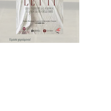
Είμαστε χαρούμενοι!
Μία ακόμη ενδιαφέρουσα συνέργεια εγκαινιάζει το
Εθνογραφικό μας Κέντρο.
Μετά την συνεργασία μας με το πανεπιστήμιο Climent
Ohridski της Σόφιας, σειρά έχει το κορυφαίο πανεπιστήμιο
Sapienza της Ρώμης, Laboratorio Studi Neogreci Mirsini
Zorba και θέμα «Κρεβάτια. Από τον Κ.Π. Καβάφη στον Γ.
Ιωάννου και στο ολοκαύτωμα».
Η ελληνική ποίηση-λογοτεχνία μέσα από εικαστική-
installation προσέγγιση!
Πρόκειται για μία από τις συλλογές του Εθνογραφικού μας
Κέντρου, η οποία σύντομα θα ταξιδέψει και σε άλλες χώρες
της Ευρώπης, αλλά και στην Ελλάδα.